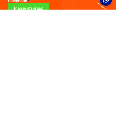
ruitschade
?
Plan je afspraak
Bovag garantie op alle reparaties!
Expert in kalibraties van uw voorruit
Herstel autoschade vaak gratis
Uw autoschade veilig en snel gerepareerd
24/7 noodservice bij ruitschade
Trotse partner van
: