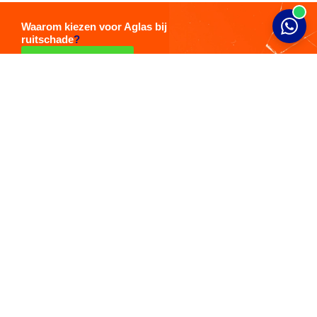
Waarom kiezen voor Aglas bij
ruitschade
?
Plan je afspraak
Bovag garantie op alle reparaties!
Expert in kalibraties van uw voorruit
Herstel autoschade vaak gratis
Uw autoschade veilig en snel gerepareerd
24/7 noodservice bij ruitschade
Trotse partner van
: