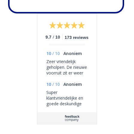
/
9.7
10
173 reviews
10
/
10
Anoniem
Zeer vriendelijk
geholpen. De nieuwe
voorruit zit er weer
mooi in. Als extra
service was mijn
10
/
10
Anoniem
auto ook nog
Super
helemaal
klantvriendelijke en
schoongezogen, en
goede deskundige
er lag een leuk
service
presentje op de
passagiersstoel. Ik
kan A•Glas
Autoruitschade