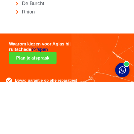
De Burcht
Rhion
Waarom kiezen voor Aglas bij
ruitschade
?</span
Plan je afspraak
Bovag garantie op alle reparaties!
Expert in kalibraties van uw voorruit
Herstel autoschade vaak gratis
Uw autoschade veilig en snel gerepareerd
24/7 noodservice bij ruitschade